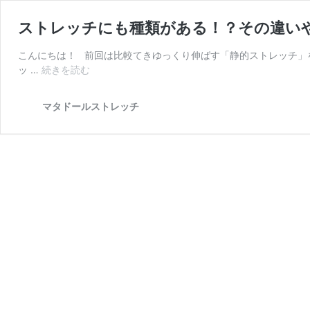
ストレッチにも種類がある！？その違いや
こんにちは！ 前回は比較てきゆっくり伸ばす「静的ストレッチ」を
ス
ッ …
続きを読む
ト
レ
マタドールストレッチ
ッ
チ
に
も
種
類
が
あ
る！？
そ
の
違
い
や