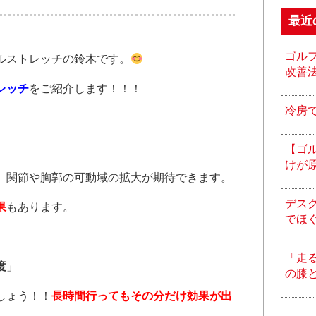
最近
ゴル
ルストレッチの鈴木です。
改善
レッチ
をご紹介します！！！
冷房
【ゴ
けが
、関節や胸郭の可動域の拡大が期待できます。
デス
果
もあります。
でほ
「走
度
」
の膝
しょう！！
長時間行ってもその分だけ効果が出