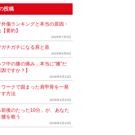
の投稿
フ外傷ランキングと本当の原因・
法【要約】
2026年7月3日
でガチガチになる肩と首
2026年6月6日
ルフ中の膝の痛み…本当に“膝”だ
原因ですか？】
2026年5月13日
クワークで固まった肩甲骨を一発
ぐす方法
2026年4月22日
る前後のたった10分」が、あなた
と腰を救う
2026年3月23日