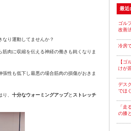
最近
ゴル
改善
きなり運動してませんか？
冷房
ら筋肉に収縮を伝える神経の働きも鈍くなりま
【ゴ
けが
伸張性も低下し最悪の場合筋肉の損傷がおきま
デス
でほ
はり、
十分な
ウォーミングアップ
と
ストレッチ
「走
の膝