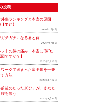
の投稿
フ外傷ランキングと本当の原因・
法【要約】
2026年7月3日
でガチガチになる肩と首
2026年6月6日
ルフ中の膝の痛み…本当に“膝”だ
原因ですか？】
2026年5月13日
クワークで固まった肩甲骨を一発
ぐす方法
2026年4月22日
る前後のたった10分」が、あなた
と腰を救う
2026年3月23日