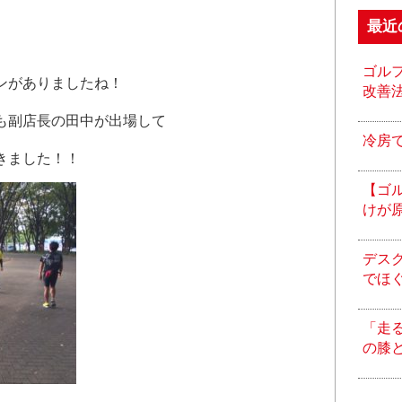
最近
ゴル
ンがありましたね！
改善
も副店長の田中が出場して
冷房
きました！！
【ゴ
けが
デス
でほ
「走
の膝