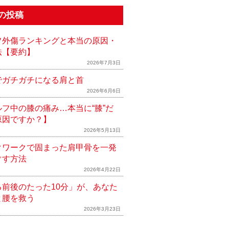
の投稿
フ外傷ランキングと本当の原因・
法【要約】
2026年7月3日
でガチガチになる肩と首
2026年6月6日
ルフ中の膝の痛み…本当に“膝”だ
原因ですか？】
2026年5月13日
クワークで固まった肩甲骨を一発
ぐす方法
2026年4月22日
る前後のたった10分」が、あなた
と腰を救う
2026年3月23日