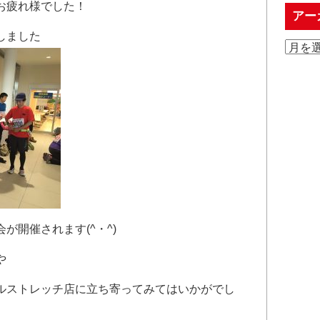
お疲れ様でした！
アー
しました
が開催されます(^・^)
や
ルストレッチ店に立ち寄ってみてはいかがでし