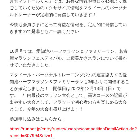
月刊マタドールくん」では、お得な情報や毎日を心地よく過
ごしていくためのエクササイズ情報をマタドールのパーソナ
ルトレーナーが定期的に発信していきます！
今後も会員さまにとって有益な情報を、定期的に発信してい
きますので是非ともご一読ください
10月号では、愛知池ハーフマラソン＆ファミリーラン、名古
屋マラソンフェスティバル、ご褒美かき氷ランについて書か
せていただきました。
マタドール・パーソナルトレーニングジムの運営協力する愛
知池ハーフマラソン＆ファミリーランも3年ぶりに開催するこ
とが確定しました！ 開催日は2022年12月18日（日）で
す。 年内最後のマラソン大会として、高速コースの記録が
出やすい大会として、フラットで初心者の方も楽しめる大会
として、今年の大会も盛り上げます！
参加申し込みはこちらから↓
https://runnet.jp/entry/runtes/user/pc/competitionDetailAction.do?
raceId=307994&div=1