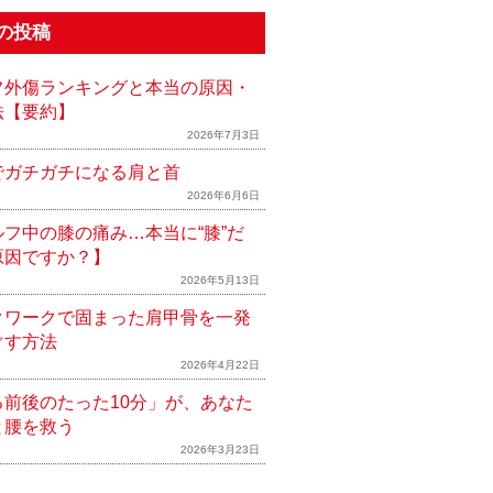
の投稿
フ外傷ランキングと本当の原因・
法【要約】
2026年7月3日
でガチガチになる肩と首
2026年6月6日
ルフ中の膝の痛み…本当に“膝”だ
原因ですか？】
2026年5月13日
クワークで固まった肩甲骨を一発
ぐす方法
2026年4月22日
る前後のたった10分」が、あなた
と腰を救う
2026年3月23日