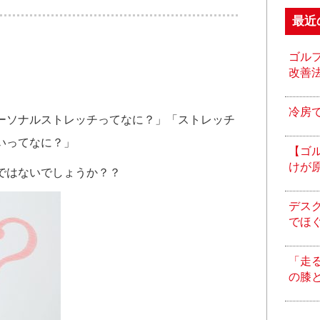
最近
ゴル
改善
冷房
ーソナルストレッチってなに？」「ストレッチ
いってなに？」
【ゴ
けが
ではないでしょうか？？
デス
でほ
「走
の膝