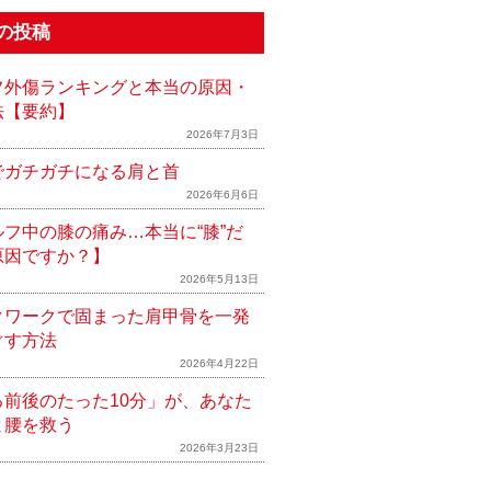
の投稿
フ外傷ランキングと本当の原因・
法【要約】
2026年7月3日
でガチガチになる肩と首
2026年6月6日
ルフ中の膝の痛み…本当に“膝”だ
原因ですか？】
2026年5月13日
クワークで固まった肩甲骨を一発
ぐす方法
2026年4月22日
る前後のたった10分」が、あなた
と腰を救う
2026年3月23日