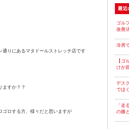
最近
ゴル
改善
冷房
ン通りにあるマタドールストレッチ店です
【ゴ
けが
デス
りますか？？
でほ
「走
ロゴロする方、様々だと思いますが
の膝